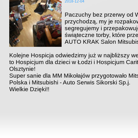
2018-12-04
Paczuchy bez przerwy od 
przychodzą, my je rozpako
segregujemy i przepakowu
świąteczne torby, które pr
AUTO KRAK Salon Mitsubis
Kolejne Hospicja odwiedzimy już w najbliższy w
to Hospicjum dla dzieci w Łodzi i Hospicjum Cari
Olsztynie!
Super sanie dla MM Mikołajów przygotowało Mit
Polska i Mitsubishi - Auto Serwis Sikorski Sp.j.
Wielkie Dzięki!!