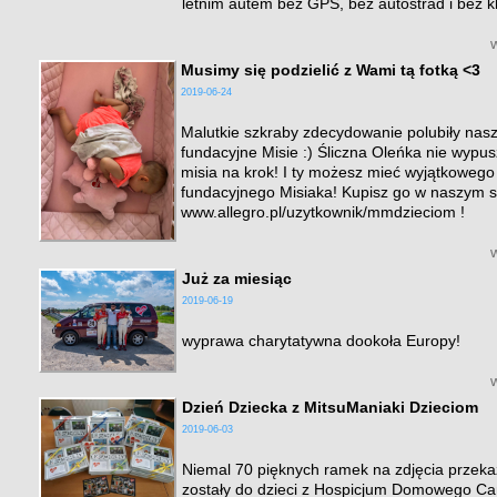
letnim autem bez GPS, bez autostrad i bez k
Musimy się podzielić z Wami tą fotką <3
2019-06-24
Malutkie szkraby zdecydowanie polubiły nas
fundacyjne Misie :) Śliczna Oleńka nie wypu
misia na krok! I ty możesz mieć wyjątkowego
fundacyjnego Misiaka! Kupisz go w naszym s
www.allegro.pl/uzytkownik/mmdzieciom !
Już za miesiąc
2019-06-19
wyprawa charytatywna dookoła Europy!
Dzień Dziecka z MitsuManiaki Dzieciom
2019-06-03
Niemal 70 pięknych ramek na zdjęcia przek
zostały do dzieci z Hospicjum Domowego Car