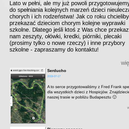
Lato w pełni, ale my już powoli przygotowujemy
do spełniania kolejnych marzeń dzieci nieulecz
chorych i ich rodzeństwa! Jak co roku chcieli
przekazać dzieciom chorym kolejne wyprawki
szkolne. Dlatego jeśli ktoś z Was chce przeka
nam zeszyty, ołówki, kredki, piórniki, plecaki
(prosimy tylko o nowe rzeczy) i inne przybory
szkolne - zapraszamy do kontaktu!
wi
Serducho
2019-07-17
A to serce przygotowaliśmy z Fred Frank spe
dla wszystkich dzieci z Hospicjów. Znajdzieci
naszej trasie w pobliżu Budapesztu 🙂