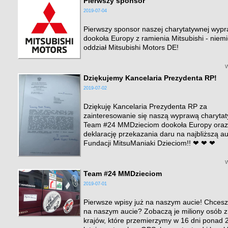
Pierwszy sponsor
2019-07-04
Pierwszy sponsor naszej charytatywnej wyp
dookoła Europy z ramienia Mitsubishi - niemi
oddział Mitsubishi Motors DE!
Dziękujemy Kancelaria Prezydenta RP!
2019-07-02
Dziękuję Kancelaria Prezydenta RP za
zainteresowanie się naszą wyprawą charyta
Team #24 MMDzieciom dookoła Europy oraz
deklarację przekazania daru na najbliższą a
Fundacji MitsuManiaki Dzieciom!! ❤ ❤ ❤
Team #24 MMDzieciom
2019-07-01
Pierwsze wpisy już na naszym aucie! Chcesz
na naszym aucie? Zobaczą je miliony osób z
krajów, które przemierzymy w 16 dni ponad 