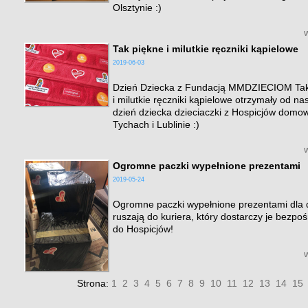
Olsztynie :)
Tak piękne i milutkie ręczniki kąpielowe
2019-06-03
Dzień Dziecka z Fundacją MMDZIECIOM Tak
i milutkie ręczniki kąpielowe otrzymały od na
dzień dziecka dzieciaczki z Hospicjów domo
Tychach i Lublinie :)
Ogromne paczki wypełnione prezentami
2019-05-24
Ogromne paczki wypełnione prezentami dla d
ruszają do kuriera, który dostarczy je bezpo
do Hospicjów!
Strona:
1
2
3
4
5
6
7
8
9
10
11
12
13
14
15