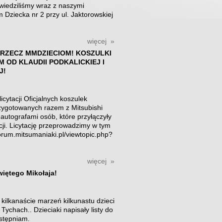
wiedziliśmy wraz z naszymi
 Dziecka nr 2 przy ul. Jaktorowskiej
więcej »
 RZECZ MMDZIECIOM! KOSZULKI
 OD KLAUDII PODKALICKIEJ I
J!
cytacji Oficjalnych koszulek
ygotowanych razem z Mitsubishi
autografami osób, które przyłączyły
cji. Licytację przeprowadzimy w tym
forum.mitsumaniaki.pl/viewtopic.php?
więcej »
więtego Mikołaja!
kilkanaście marzeń kilkunastu dzieci
chach.. Dzieciaki napisały listy do
ostępniam.