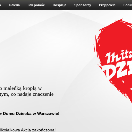
a
Galeria
Jak pomóc
Hospicja
Sponsorzy
Przyjaciele
Foru
ko maleńką kroplą w
 tym, co nadaje znaczenie
Albert Schweitzer
 Domu Dziecka w Warszawie!
ikołajkowa Akcja zakończona!