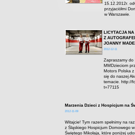
15.12.2012r. od
przyjaciółmi Dom
w Warszawie.
LICYTACJA NA
Z AUTOGRAFEM
JOANNY MADE
2012-12-11
Zapraszamy do li
MMDzieciom prz
Motors Polska z 
się do naszej Ak
temacie. http://
t=77115
Marzenia Dzieci z Hospicjum na Ś
2012-11-09
Witajcie! Tym razem spełnimy na raz 
z Śląskiego Hospicjum Domowego w Ty
Świętego Mikołaja, które poniżej ud