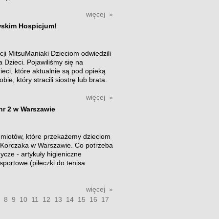
więcej »
wskim Hospicjum!
cji MitsuManiaki Dzieciom odwiedzili
Dzieci. Pojawiliśmy się na
eci, które aktualnie są pod opieką
e, który stracili siostrę lub brata.
więcej »
nr 2 w Warszawie
dmiotów, które przekażemy dzieciom
 Korczaka w Warszawie. Co potrzeba
ycze - artykuły higieniczne
 sportowe (piłeczki do tenisa
więcej »
8
9
10
11
12
13
14
15
16
17