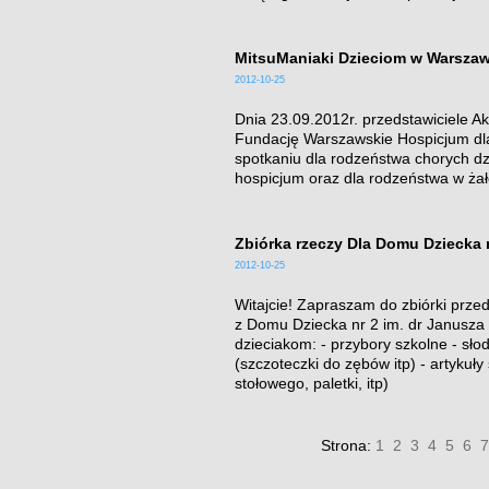
MitsuManiaki Dzieciom w Warsza
2012-10-25
Dnia 23.09.2012r. przedstawiciele Ak
Fundację Warszawskie Hospicjum dla 
spotkaniu dla rodzeństwa chorych dzi
hospicjum oraz dla rodzeństwa w żałobi
Zbiórka rzeczy Dla Domu Dziecka 
2012-10-25
Witajcie! Zapraszam do zbiórki prze
z Domu Dziecka nr 2 im. dr Janusza
dzieciakom: - przybory szkolne - słod
(szczoteczki do zębów itp) - artykuły
stołowego, paletki, itp)
Strona:
1
2
3
4
5
6
7