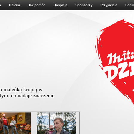
a
Galeria
Jak pomóc
Hospicja
Sponsorzy
Przyjaciele
Foru
ko maleńką kroplą w
 tym, co nadaje znaczenie
Albert Schweitzer