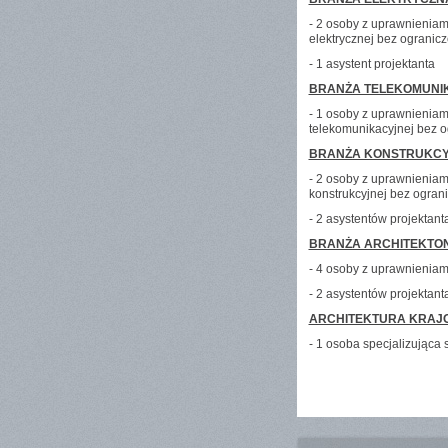
- 2 osoby z uprawnieniam
elektrycznej bez ogranic
- 1 asystent projektanta
BRANŻA TELEKOMUNI
- 1 osoby z uprawnieniam
telekomunikacyjnej bez 
BRANŻA KONSTRUKC
- 2 osoby z uprawnieniam
konstrukcyjnej bez ogran
- 2 asystentów projektant
BRANŻA ARCHITEKTO
- 4 osoby z uprawnieniam
- 2 asystentów projektant
ARCHITEKTURA KRAJ
- 1 osoba specjalizująca 