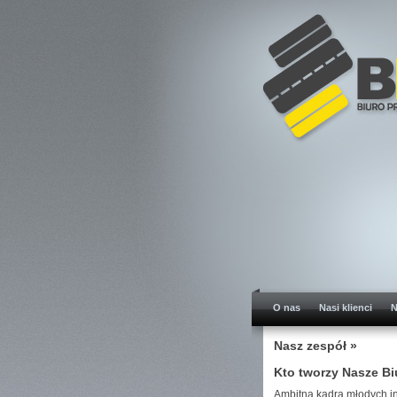
O nas
Nasi klienci
N
Nasz zespół »
Kto tworzy Nasze Bi
Ambitna kadra młodych i