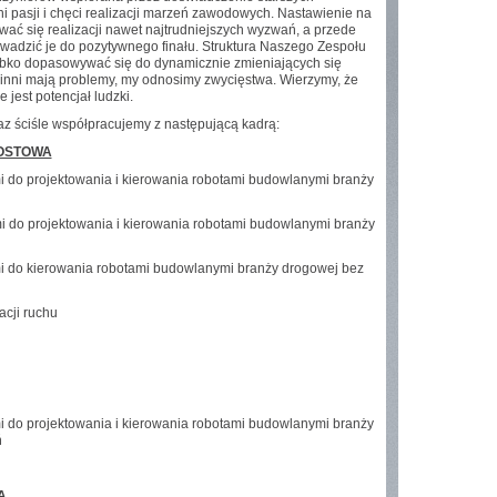
i pasji i chęci realizacji marzeń zawodowych. Nastawienie na
ć się realizacji nawet najtrudniejszych wyzwań, a przede
adzić je do pozytywnego finału. Struktura Naszego Zespołu
zybko dopasowywać się do dynamicznie zmieniających się
 inni mają problemy, my odnosimy zwycięstwa. Wierzymy, że
 jest potencjał ludzki.
z ściśle współpracujemy z następującą kadrą:
OSTOWA
i do projektowania i kierowania robotami budowlanymi branży
i do projektowania i kierowania robotami budowlanymi branży
mi do kierowania robotami budowlanymi branży drogowej bez
acji ruchu
i do projektowania i kierowania robotami budowlanymi branży
ń
A