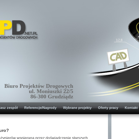
Biuro Projektów Drogowych
ul. Moniuszki 22/5
86-300 Grudziądz
asz zespół
Referencje/Nagrody
Wybrane projekty
Oferty pracy
Kontakt
uro?
nżynierów wspierana przez doświadczenie starszych