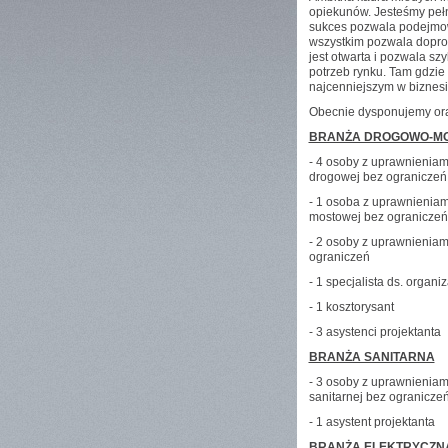
opiekunów. Jesteśmy pełn
sukces pozwala podejmowa
wszystkim pozwala doprow
jest otwarta i pozwala s
potrzeb rynku. Tam gdzie
najcenniejszym w biznesie
Obecnie dysponujemy ora
BRANŻA DROGOWO-M
- 4 osoby z uprawnieniam
drogowej bez ograniczeń
- 1 osoba z uprawnieniam
mostowej bez ograniczeń
- 2 osoby z uprawnienia
ograniczeń
- 1 specjalista ds. organiz
- 1 kosztorysant
- 3 asystenci projektanta
BRANŻA SANITARNA
- 3 osoby z uprawnieniam
sanitarnej bez ogranicze
- 1 asystent projektanta
BRANŻA ELEKTRYCZN